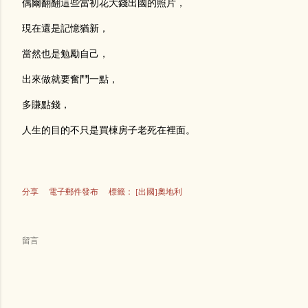
偶爾翻翻這些當初花大錢出國的照片，
現在還是記憶猶新，
當然也是勉勵自己，
出來做就要奮鬥一點，
多賺點錢，
人生的目的不只是買棟房子老死在裡面。
分享
電子郵件發布
標籤：
[出國]奧地利
留言