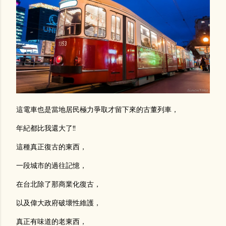
這電車也是當地居民極力爭取才留下來的古董列車，
年紀都比我還大了!!
這種真正復古的東西，
一段城市的過往記憶，
在台北除了那商業化復古，
以及偉大政府破壞性維護，
真正有味道的老東西，