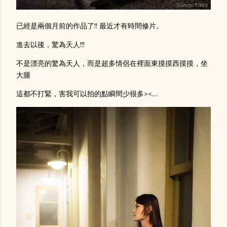
已經是兩個月前的作品了!! 最近才有時間修片。
進去以後，驚為天人!!!
不是漂亮的驚為天人，而是超多情侶在裡面東摸摸西摸摸，坐
大腿
這都不打緊，害我可以拍的點瞬間少很多><…