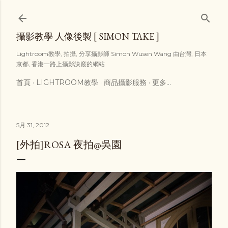
跳到主要內容
攝影教學 人像後製 [ SIMON TAKE ]
Lightroom教學, 拍攝, 分享攝影師 Simon Wusen Wang 由台灣, 日本
京都, 香港一路上攝影訣竅的網站
首頁
LIGHTROOM教學
商品攝影服務
更多…
5月 31, 2012
[外拍]ROSA 夜拍@吳園