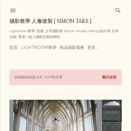
跳到主要內容
攝影教學 人像後製 [ SIMON TAKE ]
Lightroom教學, 拍攝, 分享攝影師 Simon Wusen Wang 由台灣, 日本
京都, 香港一路上攝影訣竅的網站
首頁
LIGHTROOM教學
商品攝影服務
更多…
目前顯示的是 8月, 2017的文章
顯示全部
發
表
文
章