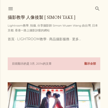
跳到主要內容
攝影教學 人像後製 [ SIMON TAKE ]
Lightroom教學, 拍攝, 分享攝影師 Simon Wusen Wang 由台灣, 日本
京都, 香港一路上攝影訣竅的網站
首頁
LIGHTROOM教學
商品攝影服務
更多…
目前顯示的是 3月, 2014的文章
顯示全部
發
表
文
章