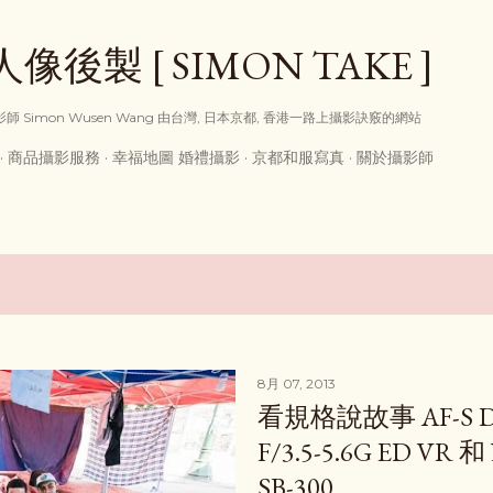
跳到主要內容
後製 [ SIMON TAKE ]
享攝影師 Simon Wusen Wang 由台灣, 日本京都, 香港一路上攝影訣竅的網站
商品攝影服務
幸福地圖 婚禮攝影
京都和服寫真
關於攝影師
8月 07, 2013
看規格說故事 AF-S DX
F/3.5-5.6G ED VR 
SB-300