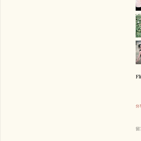
F
分
留