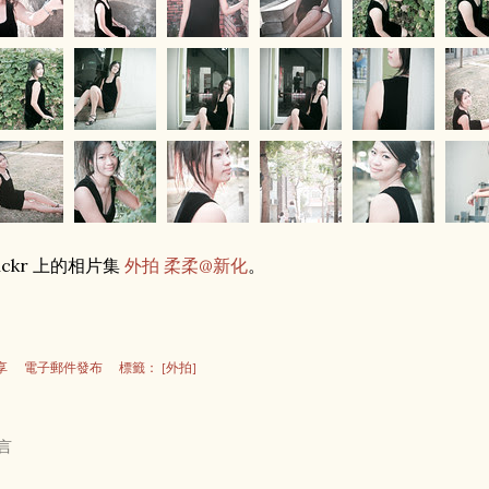
lickr 上的相片集
外拍 柔柔@新化
。
享
電子郵件發布
標籤：
[外拍]
言