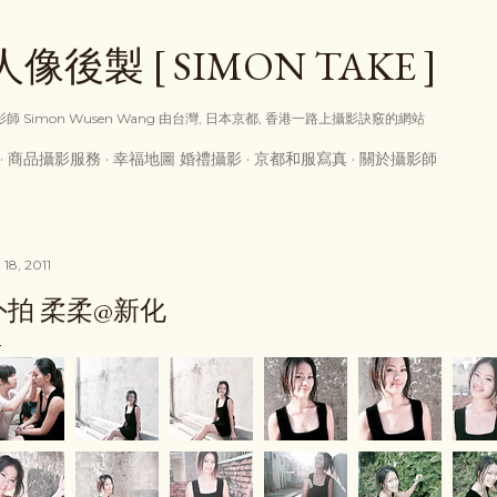
跳到主要內容
後製 [ SIMON TAKE ]
享攝影師 Simon Wusen Wang 由台灣, 日本京都, 香港一路上攝影訣竅的網站
商品攝影服務
幸福地圖 婚禮攝影
京都和服寫真
關於攝影師
 18, 2011
外拍 柔柔@新化