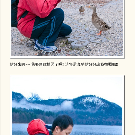
站好來阿~~ 我要幫你拍照了喔!! 這隻還真的站好好讓我拍照耶!!