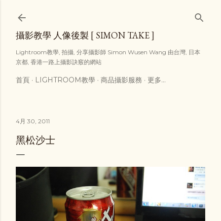
跳到主要內容
攝影教學 人像後製 [ SIMON TAKE ]
Lightroom教學, 拍攝, 分享攝影師 Simon Wusen Wang 由台灣, 日本
京都, 香港一路上攝影訣竅的網站
首頁
LIGHTROOM教學
商品攝影服務
更多…
4月 30, 2011
黑松沙士