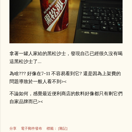
拿著一罐人家給的黑松沙士，發現自己已經很久沒有喝
這黑松沙士了…
為啥??? 好像在7-11 不容易看到它? 還是因為上架費的
問題導致於一般人看不到><
不論如何，感覺最近便利商店的飲料好像都只有剩它們
自家品牌而已><
分享
電子郵件發布
標籤：
[雜記]