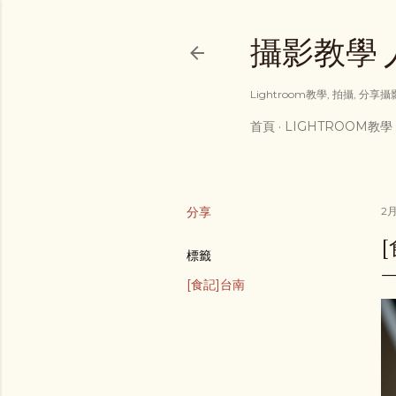
攝影教學 人像
Lightroom教學, 拍攝, 分
首頁
LIGHTROOM教學
分享
2月
[
標籤
[食記]台南