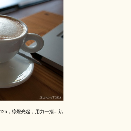
25，綠燈亮起，用力一摧… 趴