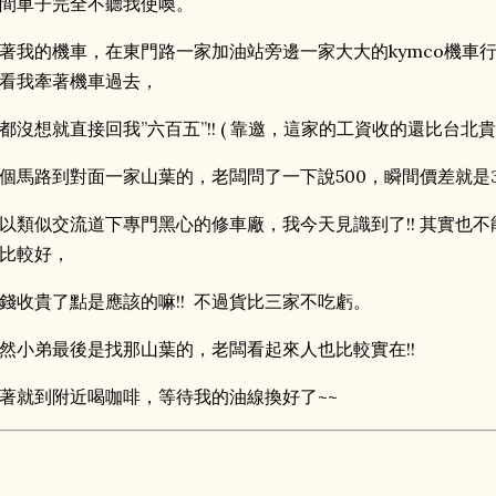
間車子完全不聽我使喚。
著我的機車，在東門路一家加油站旁邊一家大大的kymco機車
看我牽著機車過去，
都沒想就直接回我”六百五”!! ( 靠邀，這家的工資收的還比台北貴啊!
個馬路到對面一家山葉的，老闆問了一下說500，瞬間價差就是30%
以類似交流道下專門黑心的修車廠，我今天見識到了!! 其實也不能
比較好，
錢收貴了點是應該的嘛!! 不過貨比三家不吃虧。
然小弟最後是找那山葉的，老闆看起來人也比較實在!!
著就到附近喝咖啡，等待我的油線換好了~~