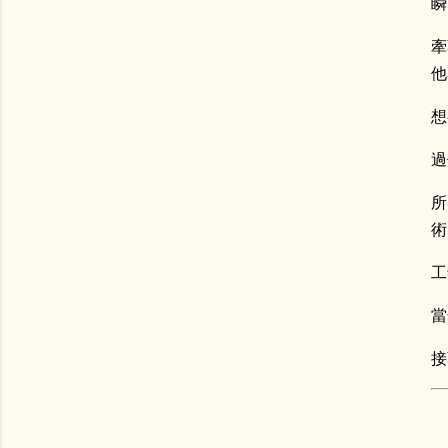
瞬
牽
他
想
過
所
術
工
當
接