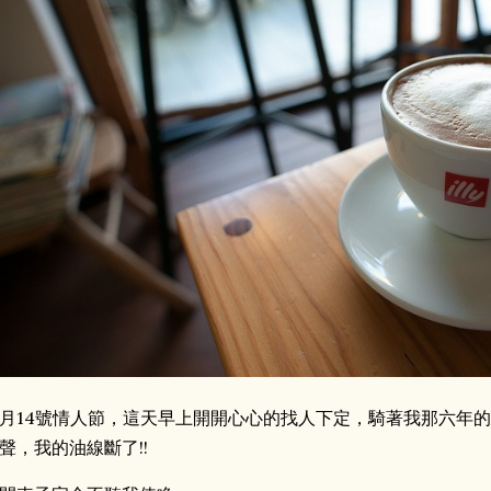
月14號情人節，這天早上開開心心的找人下定，騎著我那六年的1
聲，我的油線斷了!!