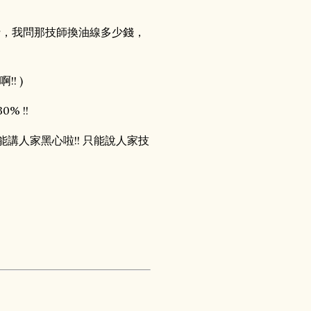
行，我問那技師換油線多少錢，
! )
 !!
講人家黑心啦!! 只能說人家技