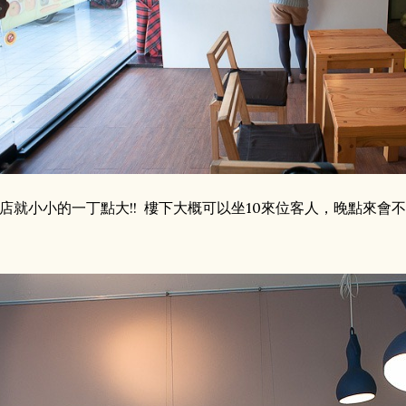
店就小小的一丁點大!! 樓下大概可以坐10來位客人，晚點來會