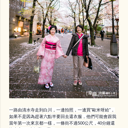
一路由清水寺走到白川，一邊拍照，一邊買"歐米呀給"，
如果不是因為趕著六點半要回去還衣服，他們可能會跟我
當年第一次來京都一樣，一條街不過500公尺，40分鐘還