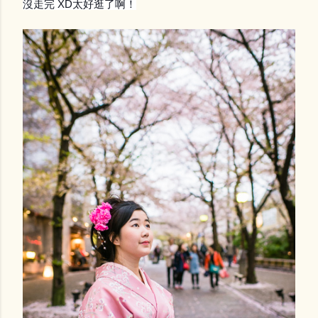
沒走完 XD太好逛了啊！