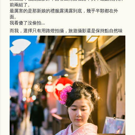
前兩組了。
最厲害的是那新娘的禮服露溝露到底，幾乎半顆都在外
面。
我看傻了沒偷拍...
而我，選擇只有用路燈拍攝，旅遊攝影還是保持點自然味