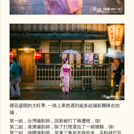
櫻花盛開的大旺季, 一路上果然遇到超多組攝影團隊在拍
攝，
第一組，台灣攝影師，請新秘打了兩盞燈，強!
第二組，港澳攝影師，除了打燈還拉了一箱塘鵝，強!
第三組，強國攝影師，架著三角架在路中央，這點就打趴