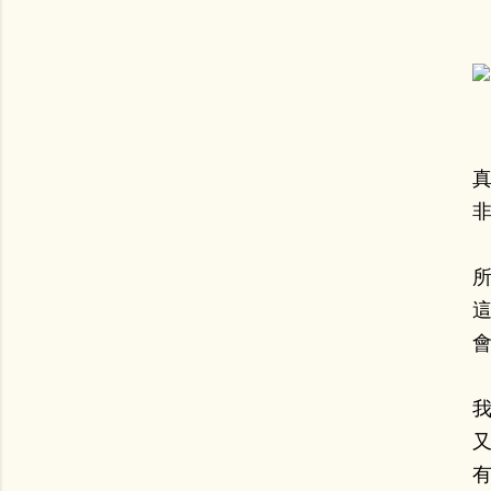
真
非
這
會
有