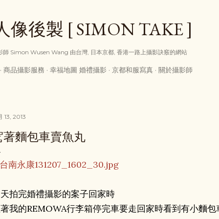
跳到主要內容
後製 [ SIMON TAKE ]
享攝影師 Simon Wusen Wang 由台灣, 日本京都, 香港一路上攝影訣竅的網站
商品攝影服務
幸福地圖 婚禮攝影
京都和服寫真
關於攝影師
月 13, 2013
駕著麵包車賣魚丸
這天拍完婚禮攝影的案子回家時
著我的REMOWA行李箱停完車要走回家時看到有小麵包