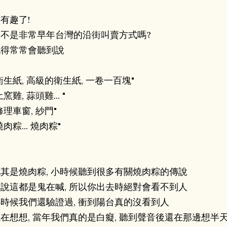
有趣了!
這不是非常早年台灣的沿街叫賣方式嗎?
記得常常會聽到說
衛生紙, 高級的衛生紙, 一卷一百塊"
土窯雞, 蒜頭雞... "
修理車窗, 紗門"
燒肉粽... 燒肉粽"
其是燒肉粽, 小時候聽到很多有關燒肉粽的傳說
說這都是鬼在喊, 所以你出去時絕對會看不到人
時候我們還驗證過, 衝到陽台真的沒看到人
在想想, 當年我們真的是白癡, 聽到聲音後還在那邊想半