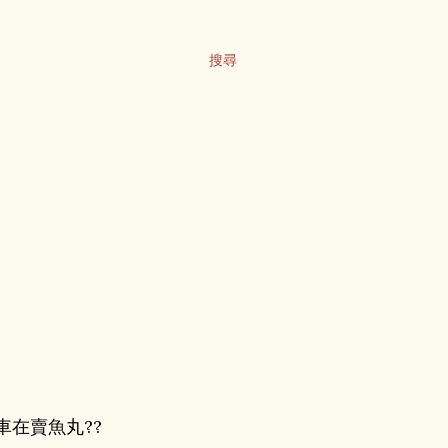
搜尋
車在賣魚丸??