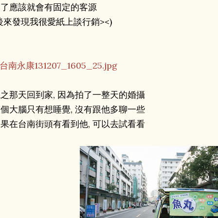
久了應該就會有固定的客源
後來發現我很愛紙上談行銷><)
之那天回到家, 因為拍了一整天的婚攝
個大腦只有想睡覺, 沒有跟他多聊一些
果在台南街頭有看到他, 可以去試看看