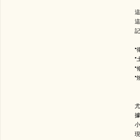
這
"
"
"
"
尤
據
小
現